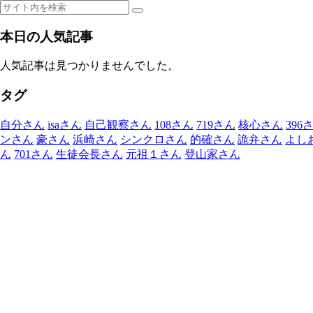
本日の人気記事
人気記事は見つかりませんでした。
タグ
自分さん
isaさん
自己観察さん
108さん
719さん
核心さん
396
ンさん
豪さん
浜崎さん
シンクロさん
的確さん
詭弁さん
よし
ん
701さん
生徒会長さん
元祖１さん
登山家さん