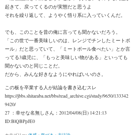
起きて、戻ってくるのが実態だと思うよ
それを繰り返して、ようやく悟り系に入っていくんだ。
でも、このことを昔の俺に言っても聞かないだろう。
「この世で一番美味しいのは、レンジでチンしたミートボ
ール」だと思っていて、「ミートボール食べたい」とか言
ってる3歳児に、「もっと美味しい物がある」といっても
聞かないのと同じことだ。
だから、みんな好きなようにやればいいのさ。
この板を卒業する人が結論を書き込むスレ
https://jbbs.shitaraba.net/bbs/read_archive.cgi/study/9650/133342
9420/
27 ：幸せな名無しさん：2012/04/08(日) 14:21:13
ID:BlQBPpJE0
カテゴリー:
体感・気づき・方法論