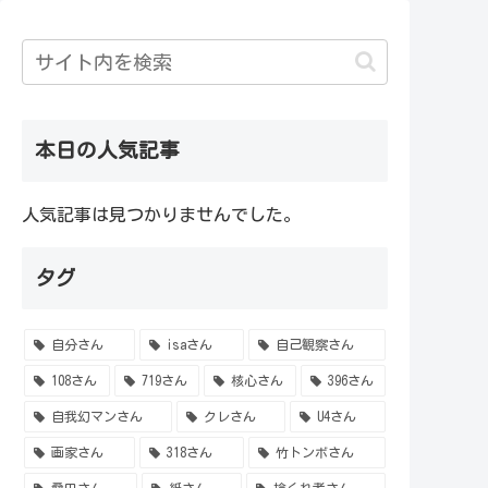
本日の人気記事
人気記事は見つかりませんでした。
タグ
自分さん
isaさん
自己観察さん
108さん
719さん
核心さん
396さん
自我幻マンさん
クレさん
U4さん
画家さん
318さん
竹トンボさん