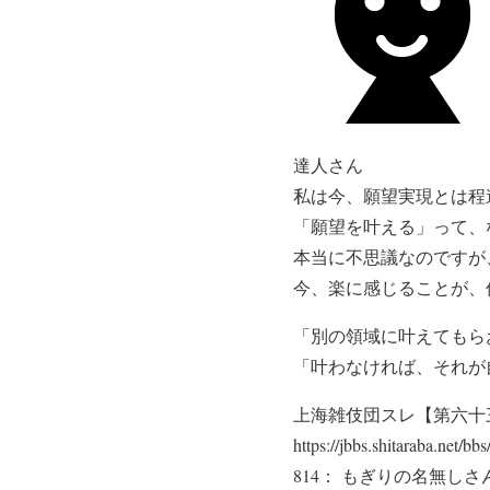
達人さん
私は今、願望実現とは程
「願望を叶える」って、
本当に不思議なのですが
今、楽に感じることが、
「別の領域に叶えてもら
「叶わなければ、それが
上海雑伎団スレ【第六十
https://jbbs.shitaraba.net/b
814： もぎりの名無しさん ：202