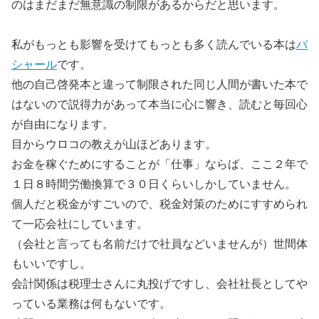
のはまだまだ無意識の制限があるからだと思います。
私がもっとも影響を受けてもっとも多く読んでいる本は
バ
シャール
です。
他の自己啓発本と違って制限された同じ人間が書いた本で
はないので説得力があって本当に心に響き、読むと毎回心
が自由になります。
目からウロコの教えが山ほどあります。
お金を稼ぐためにすることが「仕事」ならば、ここ２年で
１日８時間労働換算で３０日くらいしかしていません。
個人だと税金がすごいので、税金対策のためにすすめられ
て一応会社にしています。
（会社と言っても名前だけで社員などいませんが）世間体
もいいですし。
会計関係は税理士さんに丸投げですし、会社社長としてや
っている業務は何もないです。