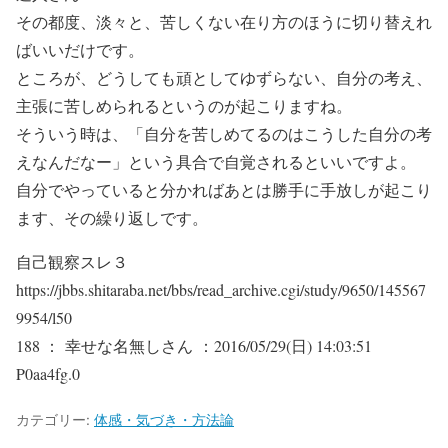
その都度、淡々と、苦しくない在り方のほうに切り替えれ
ばいいだけです。
ところが、どうしても頑としてゆずらない、自分の考え、
主張に苦しめられるというのが起こりますね。
そういう時は、「自分を苦しめてるのはこうした自分の考
えなんだなー」という具合で自覚されるといいですよ。
自分でやっていると分かればあとは勝手に手放しが起こり
ます、その繰り返しです。
自己観察スレ３
https://jbbs.shitaraba.net/bbs/read_archive.cgi/study/9650/145567
9954/l50
188 ： 幸せな名無しさん ：2016/05/29(日) 14:03:51
P0aa4fg.0
カテゴリー:
体感・気づき・方法論