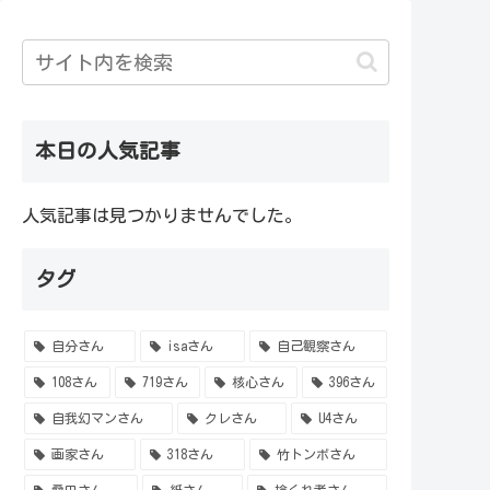
本日の人気記事
人気記事は見つかりませんでした。
タグ
自分さん
isaさん
自己観察さん
108さん
719さん
核心さん
396さん
自我幻マンさん
クレさん
U4さん
画家さん
318さん
竹トンボさん