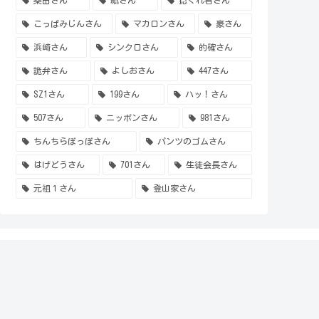
桑田さん
紙さん
捻くれ者さん
こっぱみじんさん
マカロンさん
豪さん
浜崎さん
シンクロさん
的確さん
詭弁さん
よしおさん
447さん
SZ1さん
199さん
ハッ！さん
507さん
ニッポンさん
981さん
ちんちらぽっぽさん
パンツのゴムさん
はげどうさん
701さん
生徒会長さん
元祖１さん
登山家さん