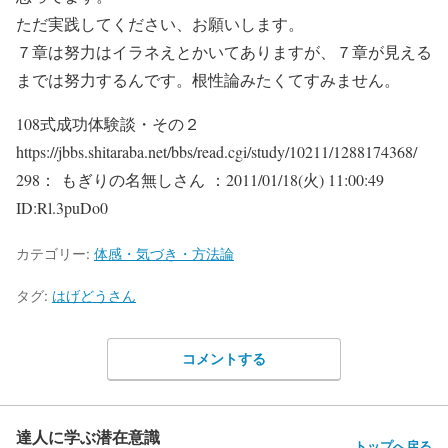
ただ実践してください、お願いします。
７章は努力はイラネえとかいてありますが、７章が見える
までは努力するんです。根性論みたくてすみません。
108式成功体験談・その２
https://jbbs.shitaraba.net/bbs/read.cgi/study/10211/1288174368/
298： もぎりの名無しさん ：2011/01/18(火) 11:00:49
ID:Rl.3puDo0
カテゴリー:
体感・気づき・方法論
タグ:
はげどうさん
コメントする
達人に学ぶ潜在意識
トップへ戻る