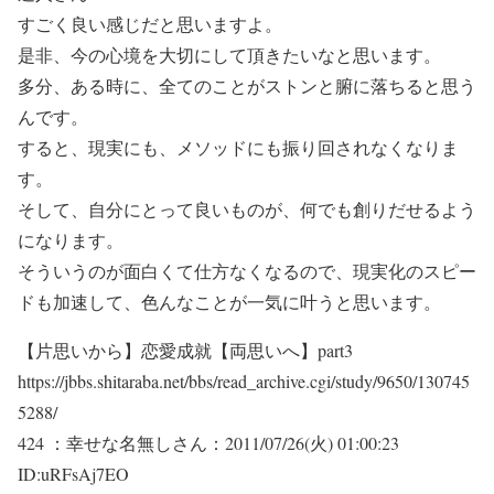
すごく良い感じだと思いますよ。
是非、今の心境を大切にして頂きたいなと思います。
多分、ある時に、全てのことがストンと腑に落ちると思う
んです。
すると、現実にも、メソッドにも振り回されなくなりま
す。
そして、自分にとって良いものが、何でも創りだせるよう
になります。
そういうのが面白くて仕方なくなるので、現実化のスピー
ドも加速して、色んなことが一気に叶うと思います。
【片思いから】恋愛成就【両思いへ】part3
https://jbbs.shitaraba.net/bbs/read_archive.cgi/study/9650/130745
5288/
424 ：幸せな名無しさん：2011/07/26(火) 01:00:23
ID:uRFsAj7EO