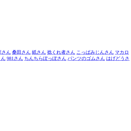
ボさん
桑田さん
紙さん
捻くれ者さん
こっぱみじんさん
マカロ
さん
981さん
ちんちらぽっぽさん
パンツのゴムさん
はげどうさ