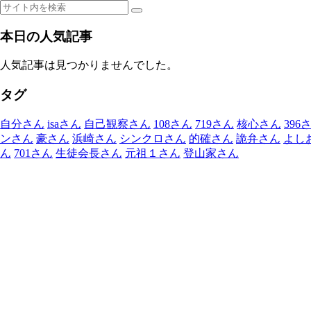
本日の人気記事
人気記事は見つかりませんでした。
タグ
自分さん
isaさん
自己観察さん
108さん
719さん
核心さん
396
ンさん
豪さん
浜崎さん
シンクロさん
的確さん
詭弁さん
よし
ん
701さん
生徒会長さん
元祖１さん
登山家さん