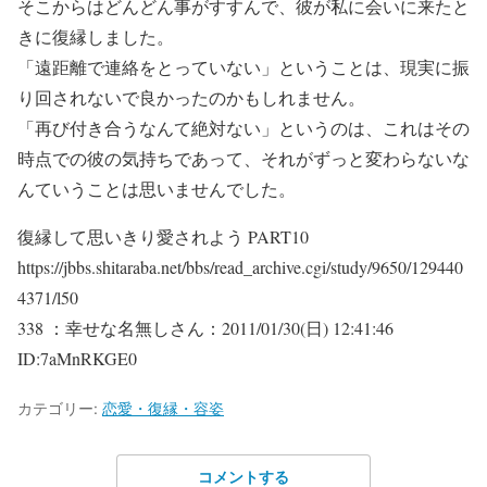
そこからはどんどん事がすすんで、彼が私に会いに来たと
きに復縁しました。
「遠距離で連絡をとっていない」ということは、現実に振
り回されないで良かったのかもしれません。
「再び付き合うなんて絶対ない」というのは、これはその
時点での彼の気持ちであって、それがずっと変わらないな
んていうことは思いませんでした。
復縁して思いきり愛されよう PART10
https://jbbs.shitaraba.net/bbs/read_archive.cgi/study/9650/129440
4371/l50
338 ：幸せな名無しさん：2011/01/30(日) 12:41:46
ID:7aMnRKGE0
カテゴリー:
恋愛・復縁・容姿
コメントする