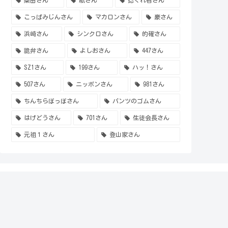
桑田さん
紙さん
捻くれ者さん
こっぱみじんさん
マカロンさん
豪さん
浜崎さん
シンクロさん
的確さん
詭弁さん
よしおさん
447さん
SZ1さん
199さん
ハッ！さん
507さん
ニッポンさん
981さん
ちんちらぽっぽさん
パンツのゴムさん
はげどうさん
701さん
生徒会長さん
元祖１さん
登山家さん