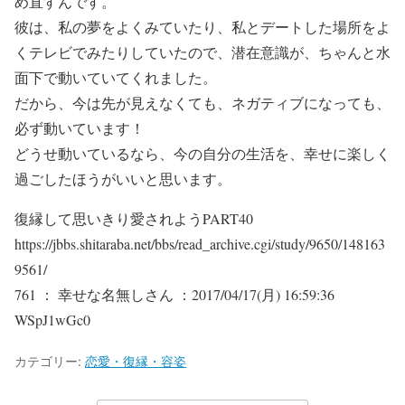
め直すんです。
彼は、私の夢をよくみていたり、私とデートした場所をよ
くテレビでみたりしていたので、潜在意識が、ちゃんと水
面下で動いていてくれました。
だから、今は先が見えなくても、ネガティブになっても、
必ず動いています！
どうせ動いているなら、今の自分の生活を、幸せに楽しく
過ごしたほうがいいと思います。
復縁して思いきり愛されようPART40
https://jbbs.shitaraba.net/bbs/read_archive.cgi/study/9650/148163
9561/
761 ： 幸せな名無しさん ：2017/04/17(月) 16:59:36
WSpJ1wGc0
カテゴリー:
恋愛・復縁・容姿