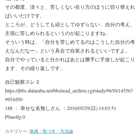
その都度、淡々と、苦しくない在り方のほうに切り替えれ
ばいいだけです。
ところが、どうしても頑としてゆずらない、自分の考え、
主張に苦しめられるというのが起こりますね。
そういう時は、「自分を苦しめてるのはこうした自分の考
えなんだなー」という具合で自覚されるといいですよ。
自分でやっていると分かればあとは勝手に手放しが起こり
ます、その繰り返しです。
自己観察スレ３
https://jbbs.shitaraba.net/bbs/read_archive.cgi/study/9650/145567
9954/l50
188 ： 幸せな名無しさん ：2016/05/29(日) 14:03:51
P0aa4fg.0
カテゴリー:
体感・気づき・方法論