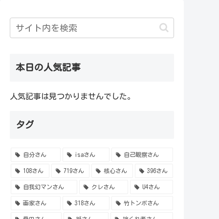
本日の人気記事
人気記事は見つかりませんでした。
タグ
自分さん
isaさん
自己観察さん
108さん
719さん
核心さん
396さん
自我幻マンさん
クレさん
U4さん
画家さん
318さん
竹トンボさん