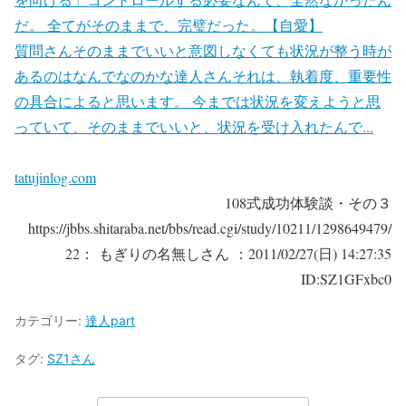
だ。 全てがそのままで、完璧だった。【自愛】
質問さんそのままでいいと意図しなくても状況が整う時が
あるのはなんでなのかな達人さんそれは、執着度、重要性
の具合によると思います。 今までは状況を変えようと思
っていて、そのままでいいと、状況を受け入れたんで...
tatujinlog.com
108式成功体験談・その３
https://jbbs.shitaraba.net/bbs/read.cgi/study/10211/1298649479/
22： もぎりの名無しさん ：2011/02/27(日) 14:27:35
ID:SZ1GFxbc0
カテゴリー:
達人part
タグ:
SZ1さん