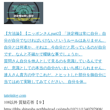
【方法論】【ニッポンさんpart2】「決定権は常に自分」自
分が自分でなければいけないというルールはありません。
自分とは何者か、それは、今自分だと思っているのが自分
です。なんと不確かで曖昧な事でしょうか。
質問さん自分を他人として見るのを意識しているんです
が、意識としての本当の自分がいまいち感じられません。
達人さん貴方の中でこれだ、とヒットした部分を御自分に
当てはめて実験してみてください。 自分を休...
tatujinlog.com
108以外 質疑応答【９】
https://jbbs.shitaraba.net/bbs/read.cgi/study/10211/1340797908/